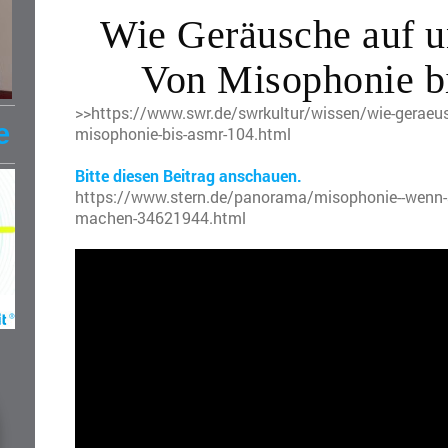
Wie Geräusche auf u
Von Misophonie 
>>https://www.swr.de/swrkultur/wissen/wie-geraeus
e
misophonie-bis-asmr-104.html
Bitte diesen Beitrag anschauen.
https://www.stern.de/panorama/misophonie--wenn-a
machen-34621944.html