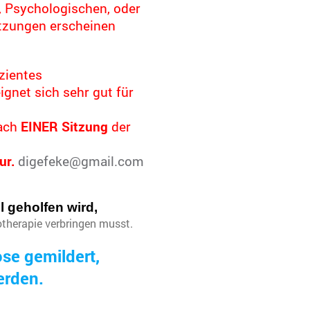
, Psychologischen, oder
itzungen erscheinen
izientes
gnet sich sehr gut für
nach
EINER Sitzung
der
ur.
digefeke@gmail.com
l geholfen wird,
hotherapie verbringen musst.
se gemildert,
erden.