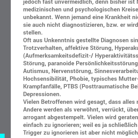
jedoch fast unvermeidlich, denn bisher ist
medizinischen und psychologischen Kreise
unbekannt. Wenn jemand eine Krankheit ni
sie auch nicht diagnostizieren, bzw. er wir
stellen.
Oft aus Unkenntnis gestellte Diagnosen sin
Trotzverhalten, affektive Störung, Hypera
(Aufmerksamkeitsdefizit-/ Hyperaktivitätss
Störung, paranoide Persönlichkeitsstörun
Autismus, Nervenstörung, Sinnesverarbeit
Hochsensibilität, Phobie, typisches Mutte
Krampfanfälle, PTBS (Posttraumatische B
Depressionen.
Vielen Betroffenen wird gesagt, dass alles 
Andere werden als verwöhnt, verrückt, übe
arrogant abgestempelt. Vielen wird gerate
einfach zu ignorieren; weil es ja schließlich
Trigger zu ignorieren ist aber nicht möglic