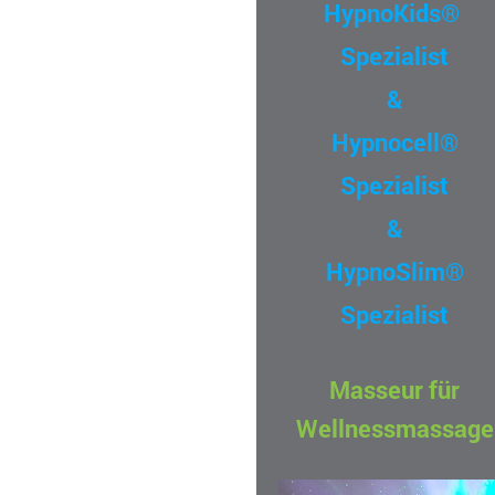
HypnoKids
®
Spezialist
&
Hypnocell
®
Spezialist
&
HypnoSlim
®
Spezialist
Masseur für
Wellnessmassage