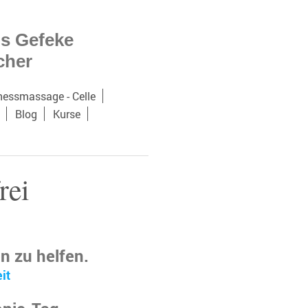
is Gefeke
icher
nessmassage - Celle
Blog
Kurse
rei
n zu helfen.
it