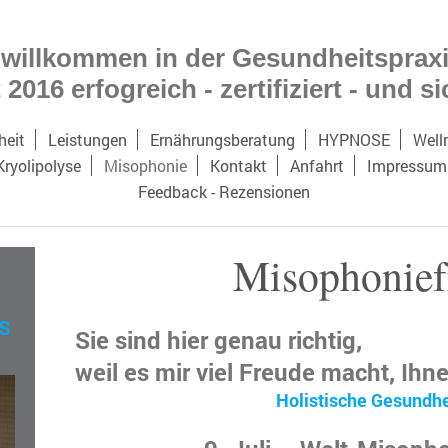
 willkommen in der Gesundheitsprax
 2016 erfogreich - zertifiziert - und s
heit
Leistungen
Ernährungsberatung
HYPNOSE
Well
Kryolipolyse
Misophonie
Kontakt
Anfahrt
Impressum
Feedback - Rezensionen
Misophonief
S
Sie sind hier genau richtig,
weil es mir viel Freude macht,
Ihne
Holistische Gesundhe