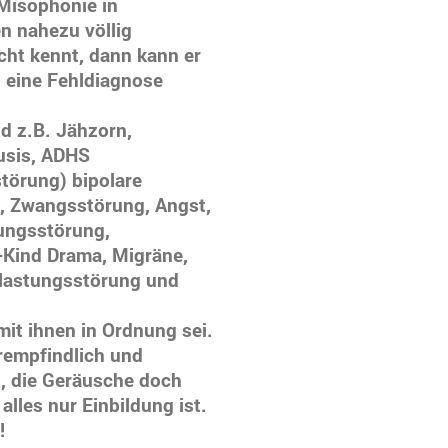
 Misophonie in
n nahezu völlig
cht kennt, dann kann er
d eine Fehldiagnose
d z.B. Jähzorn,
kusis, ADHS
törung) bipolare
g, Zwangsstörung, Angst,
ungsstörung,
r-Kind Drama, Migräne,
elastungsstörung und
mit ihnen in Ordnung sei.
rempfindlich und
n, die Geräusche doch
 alles nur Einbildung ist.
h!