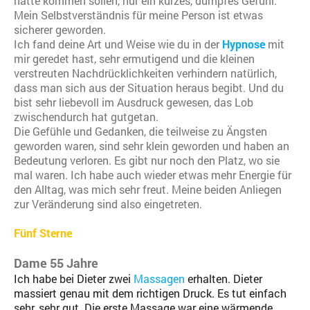
hätte kommen sollen, nur ein kurzes, dumpfes Gefühl.
Mein Selbstverständnis für meine Person ist etwas
sicherer geworden.
Ich fand deine Art und Weise wie du in der
Hypnose
mit
mir geredet hast, sehr ermutigend und die kleinen
verstreuten Nachdrücklichkeiten verhindern natürlich,
dass man sich aus der Situation heraus begibt. Und du
bist sehr liebevoll im Ausdruck gewesen, das Lob
zwischendurch hat gutgetan.
Die Gefühle und Gedanken, die teilweise zu Ängsten
geworden waren, sind sehr klein geworden und haben an
Bedeutung verloren. Es gibt nur noch den Platz, wo sie
mal waren. Ich habe auch wieder etwas mehr Energie für
den Alltag, was mich sehr freut. Meine beiden Anliegen
zur Veränderung sind also eingetreten.
Fünf Sterne
Dame 55 Jahre
Ich habe bei Dieter zwei
Massagen
erhalten. Dieter
massiert genau mit dem richtigen Druck. Es tut einfach
sehr, sehr gut. Die erste Massage war eine wärmende