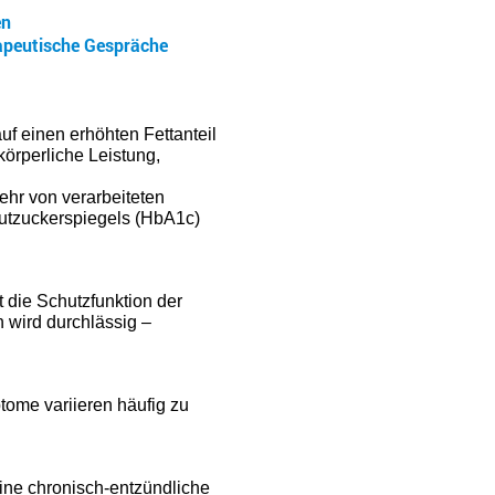
en
apeutische Gespräche
auf einen erhöhten Fettanteil
örperliche Leistung,
ehr von verarbeiteten
lutzuckerspiegels (HbA1c)
t die Schutzfunktion der
 wird durchlässig –
ome variieren häufig zu
ine chronisch-entzündliche