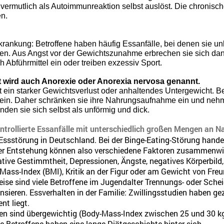
 vermutlich als Autoimmunreaktion selbst auslöst. Die chroni
en.
rkrankung: Betroffene haben häufig Essanfälle, bei denen sie un
en. Aus Angst vor der Gewichtszunahme erbrechen sie sich dan
 Abführmittel ein oder treiben exzessiv Sport.
 wird auch Anorexie oder Anorexia nervosa genannt.
t ein starker Gewichtsverlust oder anhaltendes Untergewicht. B
ein. Daher schränken sie ihre Nahrungsaufnahme ein und neh
nden sie sich selbst als unförmig und dick.
ntrollierte Essanfälle mit unterschiedlich großen Mengen an N
 Essstörung in Deutschland. Bei der Binge-Eating-Störung hande
 der Entstehung können also verschiedene Faktoren zusammenwi
tive Gestimmtheit, Depressionen, Ängste, negatives Körperbild,
-Mass-Index (BMI), Kritik an der Figur oder am Gewicht von Freu
weise sind viele Betroffene im Jugendalter Trennungs- oder Sche
ieren. Essverhalten in der Familie: Zwillingsstudien haben geze
nt liegt.
nen sind übergewichtig (Body-Mass-Index zwischen 25 und 30 k
e Betroffene haben eine lange Diätgeschichte hinter sich.