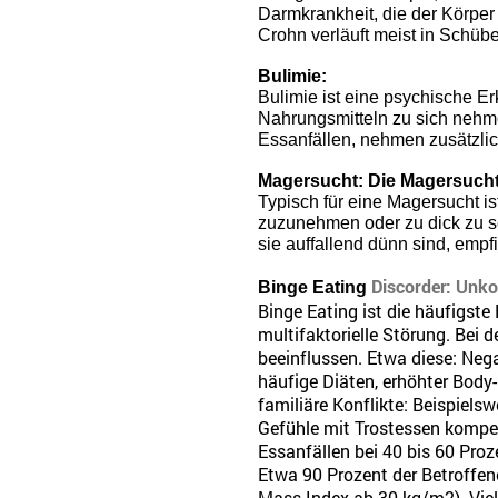
Darmkrankheit, die der Körper
Crohn verläuft meist in Schüb
Bulimie:
Bulimie ist eine psychische E
Nahrungsmitteln zu sich nehm
Essanfällen, nehmen zusätzlich
Magersucht: Die Magersucht
Typisch für eine Magersucht is
zuzunehmen oder zu dick zu s
sie auffallend dünn sind, empfi
Discorder: Unko
Binge Eating
Binge Eating ist die häufigste
multifaktorielle Störung. Bei
beeinflussen. Etwa diese: Nega
häufige Diäten, erhöhter Body
familiäre Konflikte: Beispiels
Gefühle mit Trostessen kompens
Essanfällen bei 40 bis 60 Proze
Etwa 90 Prozent der Betroffe
Mass-Index ab 30 kg/m2). Viel