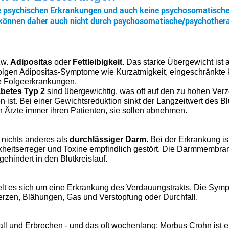
ne psychischen Erkrankungen und auch keine psychosomatisch
können daher auch nicht durch psychosomatische/psychother
zw.
Adipositas
oder
Fettleibigkeit
. Das starke Übergewicht ist 
olgen Adipositas-Symptome wie Kurzatmigkeit, eingeschränkte k
 Folgeerkrankungen.
betes Typ 2
sind übergewichtig, was oft auf den zu hohen Verz
 ist. Bei einer Gewichtsreduktion sinkt der Langzeitwert des B
 Ärzte immer ihren Patienten, sie sollen abnehmen.
 nichts anderes als
durchlässiger Darm
. Bei der Erkrankung is
eitserreger und Toxine empfindlich gestört. Die Darmmembran
ehindert in den Blutkreislauf.
 es sich um eine Erkrankung des Verdauungstrakts, Die Sympt
zen, Blähungen, Gas und Verstopfung oder Durchfall.
ll und Erbrechen - und das oft wochenlang: Morbus Crohn ist e