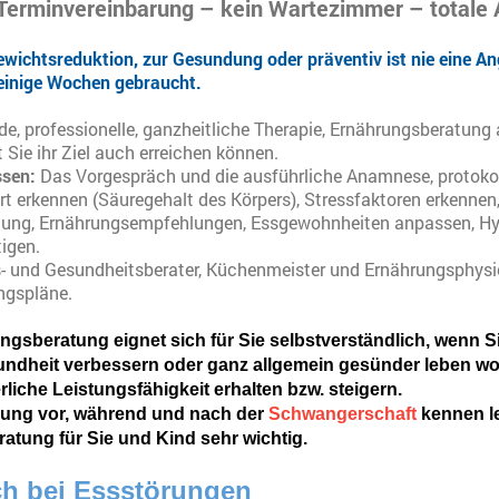
 Terminvereinbarung – kein Wartezimmer – totale 
ichtsreduktion, zur Gesundung oder präventiv ist nie eine An
 einige Wochen gebraucht.
de, professionelle, ganzheitliche Therapie, Ernährungsberatung
Sie ihr Ziel auch erreichen können.
sen:
Das Vorgespräch und die ausführliche Anamnese, protokol
t erkennen (Säuregehalt des Körpers), Stressfaktoren erkennen
ung, Ernährungsempfehlungen, Essgewohnheiten anpassen, Hypn
tigen.
gs- und Gesundheitsberater, Küchenmeister und Ernährungsphysio
ngspläne.
ngsberatung eignet sich für Sie selbstverständlich, wenn Si
ndheit verbessern oder ganz allgemein gesünder leben wol
liche Leistungsfähigkeit erhalten bzw. steigern.
rung vor, während und nach der
Schwangerschaft
kennen le
atung für Sie und Kind sehr wichtig.
ch bei Essstörungen