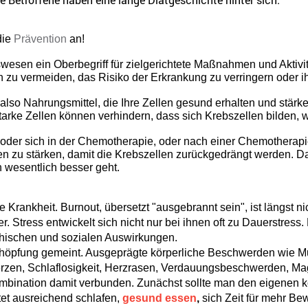
die
Prävention
an!
swesen ein Oberbegriff für zielgerichtete Maßnahmen und Aktivi
zu vermeiden, das Risiko der Erkrankung zu verringern oder ihr
also Nahrungsmittel, die Ihre Zellen gesund erhalten und stärk
arke Zellen können verhindern, dass sich Krebszellen bilden,
er sich in der Chemotherapie, oder nach einer Chemotherapie be
n zu stärken, damit die Krebszellen zurückgedrängt werden. Das
h wesentlich besser geht.
e Krankheit. Burnout, übersetzt "ausgebrannt sein", ist längst ni
r. Stress entwickelt sich nicht nur bei ihnen oft zu Dauerstress.
chischen und sozialen Auswirkungen.
rschöpfung gemeint. Ausgeprägte körperliche Beschwerden wie 
zen, Schlaflosigkeit, Herzrasen, Verdauungsbeschwerden, M
Kombination damit verbunden. Zunächst sollte man den eigenen 
et ausreichend schlafen,
gesund essen
,
sich Zeit für mehr Be